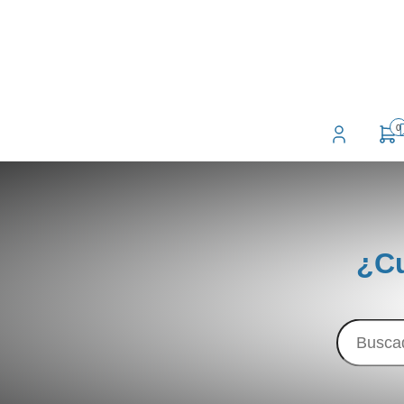
0
¿Cu