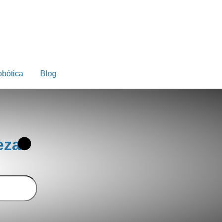
obótica
Blog
ezar